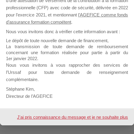
d’une attestation de versement de la contribution à la formation
professionnelle (CFP) avec code de sécurité, délivrée en 2022
pour l’exercice 2021, et mentionnant
l’AGEFICE comme fonds
Profil
Groupes
Forums
1
d’assurance formation compétent
.
Nous vous invitons donc à vérifier cette information avant :
Sujets démarrés
Mes réponses
Le dépôt de toute nouvelle demande de financement,
La transmission de toute demande de remboursement
Engagements
Mes favoris
concernant une formation réalisée pour partie à partir du
1er janvier 2022.
Mes sujets engagés
Nous vous invitons à vous rapprocher des services de
l’Urssaf pour toute demande de renseignement
Aucun sujet n’a été trouvé ici.
complémentaire.
Stéphane Kirn,
Directeur de l’AGEFICE
Design de
Elegant Themes
| Propulsé par
WordPress
J'ai pris connaissance du message et je ne souhaite plus
l'afficher à l'avenir.