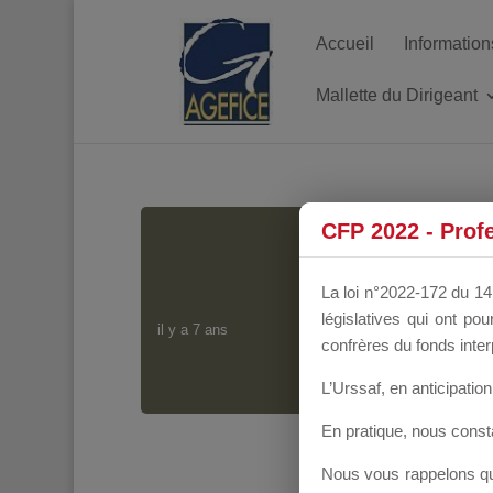
Accueil
Information
Mallette du Dirigeant
CFP 2022 - Prof
PEL
La loi n°2022-172 du 14 
législatives qui ont p
il y a 7 ans
confrères du fonds inter
L’Urssaf,
en anticipation 
En pratique, nous cons
Nous vous rappelons que