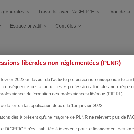
s générales
Travailler avec l’AGEFICE
Droit de la 
Espace privatif
Contrôles
essions libérales non réglementées (PLNR)
LEGRIN VIRG
février 2022 en faveur de l’activité professionnelle indépendante a in
our conséquence de rattacher les « professions libérales non régl
professionnel de formation des professionnels libéraux (FIF PL).
de la loi
, en fait application depuis le 1er janvier 2022.
tatons
dès à présent
qu’une majorité de PLNR ne relèvent plus de l’
 l’AGEFICE n’est habilitée à intervenir pour le financement des forma