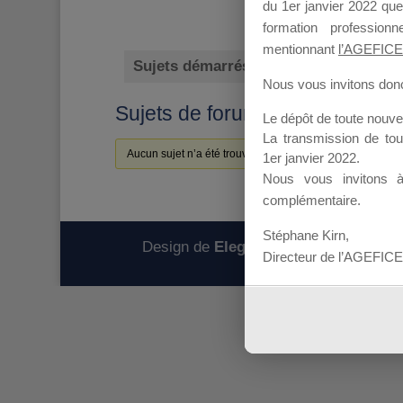
du 1er janvier 2022 que
formation professio
mentionnant
l’AGEFICE
Sujets démarrés
Mes réponses
Nous vous invitons donc 
Sujets de forum initiés
Le dépôt de toute nouv
La transmission de to
Aucun sujet n’a été trouvé ici.
1er janvier 2022.
Nous vous invitons 
complémentaire.
Stéphane Kirn,
Design de
Elegant Themes
| Propulsé
Directeur de l’AGEFICE