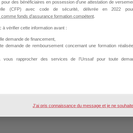
Profil
Groupes
Forums
 pour des bénéficiaires en possession d’une attestation de versement
0
nnelle (CFP) avec code de sécurité, délivrée en 2022 pour
 comme fonds d’assurance formation compétent
.
Engagements
Mes favoris
à vérifier cette information avant :
elle demande de financement,
ute demande de remboursement concernant une formation réalisée p
à vous rapprocher des services de l’Urssaf pour toute dema
 par
WordPress
J'ai pris connaissance du message et je ne souhaite pl