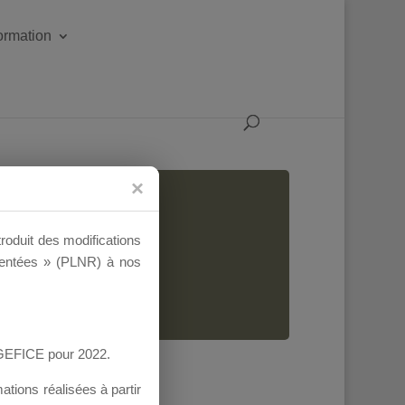
formation
INIE
troduit des modifications
ementées » (PLNR) à nos
AGEFICE pour 2022.
tions réalisées à partir