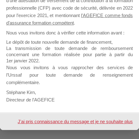
d’une attestation de versement de la contribution à la formation
professionnelle (CFP) avec code de sécurité, délivrée en 2022
pour l’exercice 2021, et mentionnant
l’AGEFICE comme fonds
Profil
Groupes
Forums
0
d’assurance formation compétent
.
Nous vous invitons donc à vérifier cette information avant :
Trier par:
Le dépôt de toute nouvelle demande de financement,
Groupes
La transmission de toute demande de remboursement
Aucun groupe trouvé
concernant une formation réalisée pour partie à partir du
du
1er janvier 2022.
membre
Nous vous invitons à vous rapprocher des services de
Design de
Elegant Themes
| Propulsé par
l’Urssaf pour toute demande de renseignement
WordPress
complémentaire.
Stéphane Kirn,
Directeur de l’AGEFICE
J'ai pris connaissance du message et je ne souhaite plus
l'afficher à l'avenir.