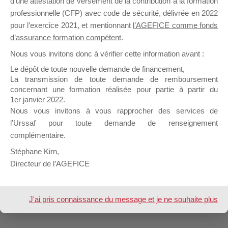
d’une attestation de versement de la contribution à la formation
professionnelle (CFP) avec code de sécurité, délivrée en 2022
pour l’exercice 2021, et mentionnant
l’AGEFICE comme fonds
Profil
Groupes
Forums
0
d’assurance formation compétent
.
Nous vous invitons donc à vérifier cette information avant :
Afficher
Le dépôt de toute nouvelle demande de financement,
La transmission de toute demande de remboursement
Inscription
concernant une formation réalisée pour partie à partir du
1er janvier 2022.
Nous vous invitons à vous rapprocher des services de
Nom &
VIALO Valérie
Prénom
l’Urssaf pour toute demande de renseignement
complémentaire.
Design de
Elegant Themes
| Propulsé par
Stéphane Kirn,
WordPress
Directeur de l’AGEFICE
J'ai pris connaissance du message et je ne souhaite plus
l'afficher à l'avenir.