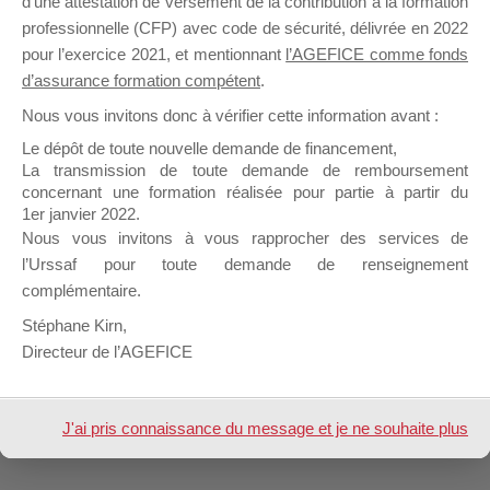
d’une attestation de versement de la contribution à la formation
professionnelle (CFP) avec code de sécurité, délivrée en 2022
pour l’exercice 2021, et mentionnant
l’AGEFICE comme fonds
Profil
Groupes
Forums
1
d’assurance formation compétent
.
Nous vous invitons donc à vérifier cette information avant :
Afficher
Le dépôt de toute nouvelle demande de financement,
La transmission de toute demande de remboursement
Inscription
concernant une formation réalisée pour partie à partir du
1er janvier 2022.
Nous vous invitons à vous rapprocher des services de
Nom &
Axel Sibra
Prénom
l’Urssaf pour toute demande de renseignement
complémentaire.
Design de
Elegant Themes
| Propulsé par
Stéphane Kirn,
WordPress
Directeur de l’AGEFICE
J'ai pris connaissance du message et je ne souhaite plus
l'afficher à l'avenir.