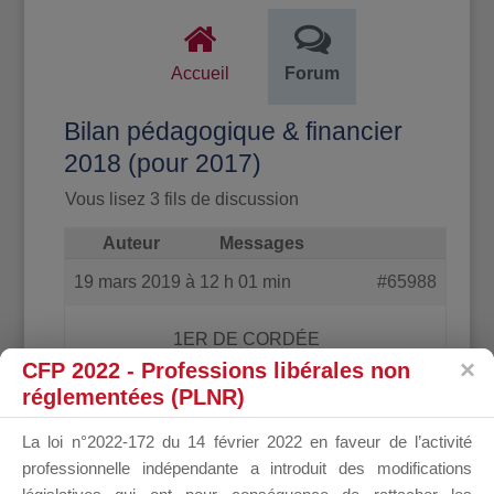
Accueil
Forum
Bilan pédagogique & financier
2018 (pour 2017)
Vous lisez 3 fils de discussion
Auteur
Messages
19 mars 2019 à 12 h 01 min
#65988
1ER DE CORDÉE
CFP 2022 - Professions libérales non
réglementées (PLNR)
*** Modération : Avec l’accord de son auteur,
La loi n°2022-172 du 14 février 2022 en faveur de l’activité
ce message est désormais accessible
professionnelle indépendante a introduit des modifications
publiquement ***