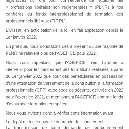
législatives qui ont pour conséquence de rattacher les
« professions libérales non réglementées » (PLNR) à nos
Bonjour,
confrères du fonds interprofessionnel de formation des
Sur le site de saisie il y a le moyen de revoir tous
professionnels libéraux (FIF PL).
vos bilans saisis antérieurement en format PDF
L’Urssaf,
en anticipation de la loi
, en fait application depuis le
et donc de le télécharger de nouveau.
1er janvier 2022.
site
En pratique, nous constatons
dès à présent
qu’une majorité de
https://www.monactiviteformation.emploi.gouv.fr/
PLNR ne relèvent plus de l’AGEFICE pour 2022.
aller sur mon-activite-formation
Nous vous rappelons que l’AGEFICE n’est habilitée à
puis sur cliquez sur “DA BPF Mon activité
intervenir pour le financement des formations réalisées à partir
Formation” et va s’afficher l’info comme quoi
du 1er janvier 2022 que pour des bénéficiaires en possession
1/ pas de saisie avant avril 2019 pour celui de
d’une attestation de versement de la contribution à la formation
2018 “VOUS RECEVREZ DEBUT AVRIL 2019
professionnelle (CFP) avec code de sécurité, délivrée en 2022
UN EMAIL VOUS SIGNALANT LE DEBUT DE LA
pour l’exercice 2021, et mentionnant
l’AGEFICE comme fonds
CAMPAGNE DE SAISIE DES BPF” / Fermez
d’assurance formation compétent
.
l’info ET
Nous vous invitons donc à vérifier cette information avant :
2/ s’affiche “exercice en cours” et à droite
Le dépôt de toute nouvelle demande de financement,
“Consulter BPF actif “(c’est celui de 2017) et là
La transmission de toute demande de remboursement