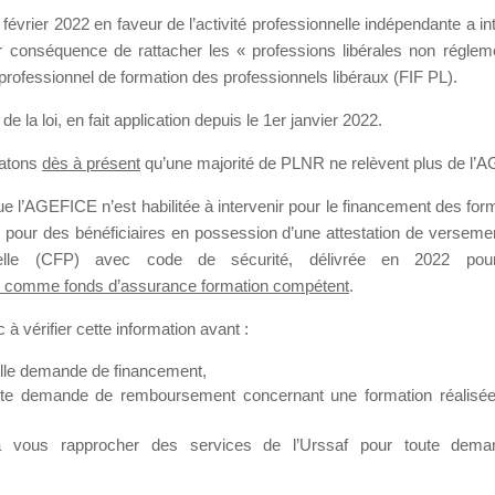
s sur la reconduction du dispositif Mallette du dirigeant pour2024 ?
février 2022 en faveur de l’activité professionnelle indépendante a in
l de communication? Par manque de lisibilité nous n’avons pas pu répon
our conséquence de rattacher les « professions libérales non régl
ion, il y a plus ‘un mois et aucune réponse. Est-ce que ce forum est touj
professionnel de formation des professionnels libéraux (FIF PL).
de la loi
, en fait application depuis le 1er janvier 2022.
tatons
dès à présent
qu’une majorité de PLNR ne relèvent plus de l’
 l’AGEFICE n’est habilitée à intervenir pour le financement des forma
 pour des bénéficiaires en possession d’une attestation de versement
nnelle (CFP) avec code de sécurité, délivrée en 2022 pour
 à ce jour.
 comme fonds d’assurance formation compétent
.
mmunication cela ne va pas tarder.
à vérifier cette information avant :
elle demande de financement,
ute demande de remboursement concernant une formation réalisée p
 de Cordée
à vous rapprocher des services de l’Urssaf pour toute dema