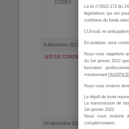
CODEX
Avez-vous des information
La loi n°2022-172 du 14 
Si oui, quel sera le cana
législatives qui ont p
J’ai déjà posé cette quest
confrères du fonds inter
Merci de votre réponse.
L’Urssaf,
en anticipation 
En pratique, nous cons
4 décembre 2023 à 13 h 18 min
Nous vous rappelons que
1ER DE CORDÉE
Bonjour,
du 1er janvier 2022 que
formation professio
Nous n’avons aucune info
mentionnant
l’AGEFICE
Certainement que côté co
Nous vous invitons donc 
Bien cdlmt
Le dépôt de toute nouv
La transmission de to
M Compe , gérant de 1er
1er janvier 2022.
Nous vous invitons 
complémentaire.
14 décembre 2023 à 19 h 14 min