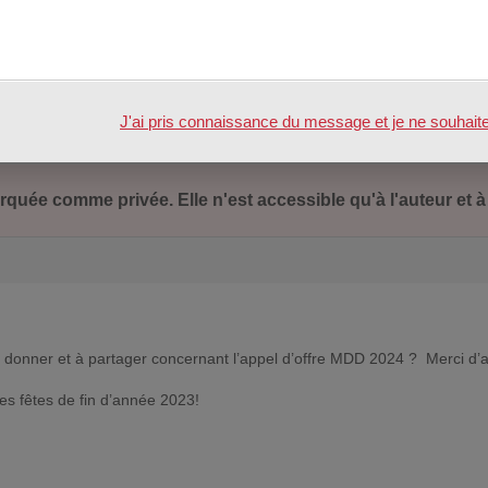
 la question sur l’activité de ce forum, il n’y a plus beaucoup de répons
pas pu candidater à la MDD 2023 par manque d’informations.
J'ai pris connaissance du message et je ne souhaite pl
quée comme privée. Elle n'est accessible qu'à l'auteur et à
donner et à partager concernant l’appel d’offre MDD 2024 ? Merci d’
es fêtes de fin d’année 2023!