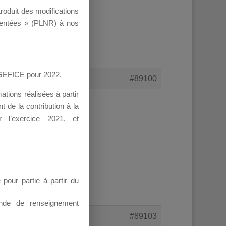
troduit des modifications
dre à celle de 2023.
ementées » (PLNR) à nos
ours actif ?
AGEFICE pour 2022.
#89100
tions réalisées à partir
 de la contribution à la
 l’exercice 2021, et
our partie à partir du
nde de renseignement
#89103