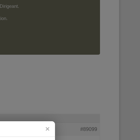
Dirigeant.
ion.
#89099