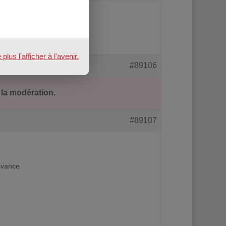
es.
us l'afficher à l'avenir.
#89106
 la modération.
#89107
avance