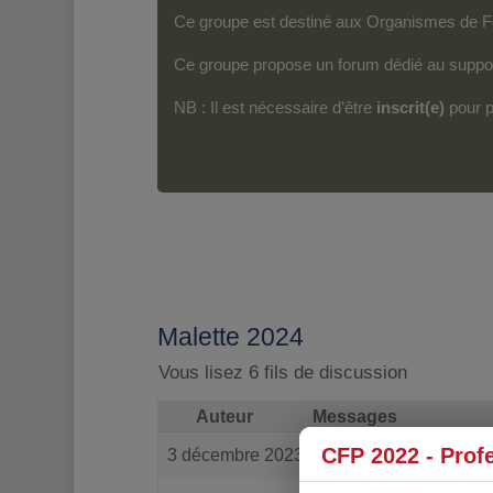
Ce groupe est destiné aux Organismes de For
Ce groupe propose un forum dédié au support
NB : Il est nécessaire d’être
inscrit(e)
pour p
Malette 2024
Vous lisez 6 fils de discussion
Auteur
Messages
CFP 2022 - Prof
3 décembre 2023 à 10 h 32 min