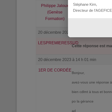
Stéphane Kirn,
Philippe Jaloux
En effet, on peut se poser
Directeur de l’AGEFICE
(Genèse
Tout comme vous je n’ai 
Formation)
20 décembre 2023 à 10 h 15 min
LESPREMIERESSUD
Cette réponse est mar
20 décembre 2023 à 14 h 01 min
1ER DE CORDÉE
Bonjour,
avez-vous une réponse à 
bien cdlmt à tous et bonn
po la gérance
ad