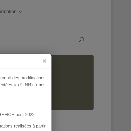
formation
troduit des modifications
ementées » (PLNR) à nos
AGEFICE pour 2022.
tions réalisées à partir