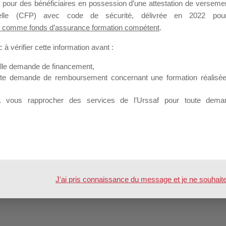
Profil
Groupes
Forums
 pour des bénéficiaires en possession d’une attestation de versement
1
nnelle (CFP) avec code de sécurité, délivrée en 2022 pour
 comme fonds d’assurance formation compétent
.
à vérifier cette information avant :
elle demande de financement,
ute demande de remboursement concernant une formation réalisée p
Hind ZBIDI
à vous rapprocher des services de l’Urssaf pour toute dema
 par
WordPress
J'ai pris connaissance du message et je ne souhaite pl