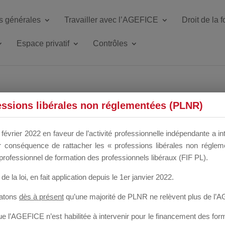
s générales
Travailler avec l’AGEFICE
Droit de la 
Espace privatif
Contrôles
essions libérales non réglementées (PLNR)
HIND ZBIDI
février 2022 en faveur de l’activité professionnelle indépendante a in
our conséquence de rattacher les « professions libérales non régl
professionnel de formation des professionnels libéraux (FIF PL).
de la loi
, en fait application depuis le 1er janvier 2022.
tatons
dès à présent
qu’une majorité de PLNR ne relèvent plus de l’
 l’AGEFICE n’est habilitée à intervenir pour le financement des forma