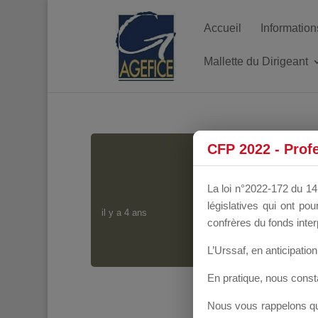
Accueil
Information
Mallette du Dirigeant
CFP 2022 - Prof
La loi n°2022-172 du 14 
législatives qui ont p
il y a 4 ans
confrères du fonds inter
L’Urssaf,
en anticipation 
En pratique, nous cons
Nous vous rappelons que