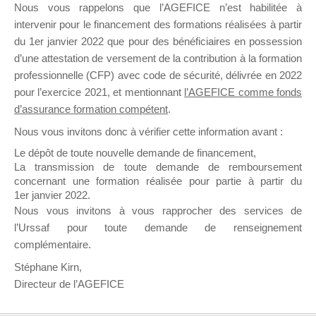
Nous vous rappelons que l’AGEFICE n’est habilitée à
intervenir pour le financement des formations réalisées à partir
Profil
Groupes
Forums
1
du 1er janvier 2022 que pour des bénéficiaires en possession
d’une attestation de versement de la contribution à la formation
professionnelle (CFP) avec code de sécurité, délivrée en 2022
Trier par:
pour l’exercice 2021, et mentionnant
l’AGEFICE comme fonds
Groupes
d’assurance formation compétent
.
Aperçu: 1 groupe
du
Nous vous invitons donc à vérifier cette information avant :
membre
Mallette du Dirigeant
Le dépôt de toute nouvelle demande de financement,
La transmission de toute demande de remboursement
il y a un mois
concernant une formation réalisée pour partie à partir du
Ce groupe est destiné aux
1er janvier 2022.
Organismes de Formation qui
Nous vous invitons à vous rapprocher des services de
souhaitent répondre à l’Appel
l’Urssaf pour toute demande de renseignement
à Propositions Mallette du
Dirigeant.
complémentaire.
Ce groupe propose un forum
Stéphane Kirn,
dédié au support sur lequel il
Directeur de l’AGEFICE
est possible de laisser un me
[…]